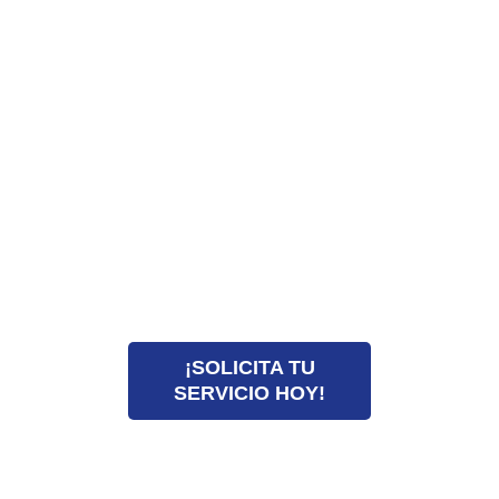
RESOLVER TU
PROBLEMA DE
PLOMERÍA EN
ORLANDO?
SOLICITA TU
SERVICIO AHORA.
Llámanos ya: 4073627654
O haz
clic aquí
¡SOLICITA TU
SERVICIO HOY!