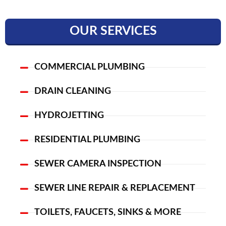
e
t
t
k
b
a
t
e
OUR SERVICES
o
g
e
d
o
r
r
i
k
a
n
COMMERCIAL PLUMBING
m
DRAIN CLEANING
HYDROJETTING
RESIDENTIAL PLUMBING
SEWER CAMERA INSPECTION
SEWER LINE REPAIR & REPLACEMENT
TOILETS, FAUCETS, SINKS & MORE