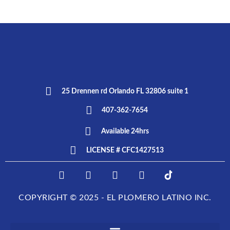
25 Drennen rd Orlando FL 32806 suite 1
407-362-7654
Available 24hrs
LICENSE # CFC1427513
F
I
T
L
E
a
n
w
i
L
c
s
i
n
P
COPYRIGHT © 2025 - EL PLOMERO LATINO INC.
e
t
t
k
L
b
a
t
e
O
o
g
e
d
M