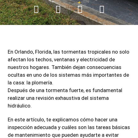
F
I
T
L
a
n
w
i
c
s
i
n
e
t
t
k
b
a
t
e
En Orlando, Florida, las tormentas tropicales no solo
o
g
e
d
afectan los techos, ventanas y electricidad de
o
r
r
i
nuestros hogares. También dejan consecuencias
k
a
n
ocultas en uno de los sistemas más importantes de
m
la casa: la plomería.
Después de una tormenta fuerte, es fundamental
realizar una revisión exhaustiva del sistema
hidráulico.
En este artículo, te explicamos cómo hacer una
inspección adecuada y cuáles son las tareas básicas
de mantenimiento que pueden ayudarte a evitar