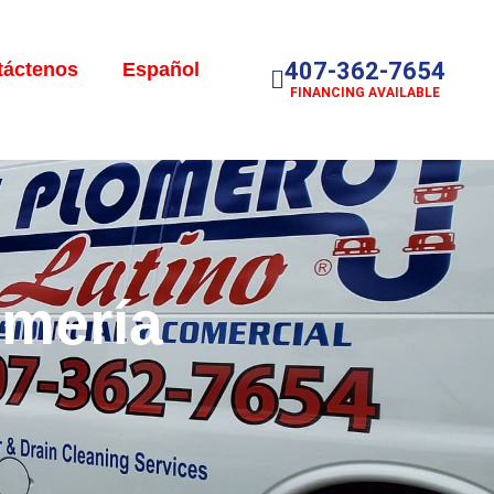
407-362-7654
táctenos
Español
FINANCING AVAILABLE
omería