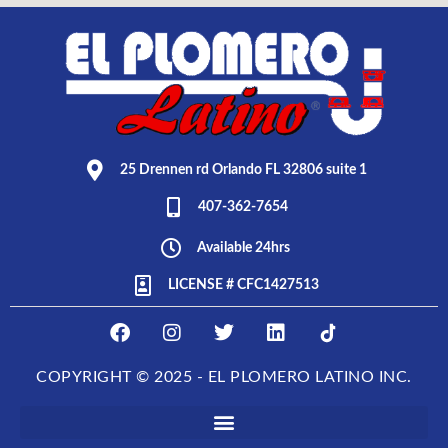
25 Drennen rd Orlando FL 32806 suite 1
407-362-7654
Available 24hrs
LICENSE # CFC1427513
F
I
T
L
E
a
n
w
i
L
c
s
i
n
P
COPYRIGHT © 2025 - EL PLOMERO LATINO INC.
e
t
t
k
L
b
a
t
e
O
o
g
e
d
M
o
r
r
i
E